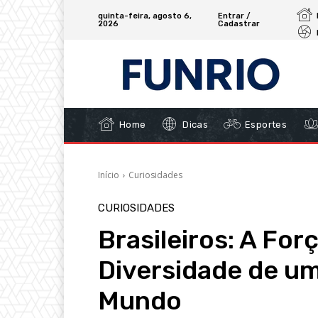
quinta-feira, agosto 6,
Entrar /
2026
Cadastrar
Home
Dicas
Esportes
Início
Curiosidades
CURIOSIDADES
Brasileiros: A Forç
Diversidade de u
Mundo