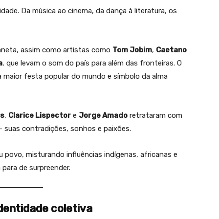
vidade. Da música ao cinema, da dança à literatura, os
aneta, assim como artistas como
Tom Jobim
,
Caetano
a
, que levam o som do país para além das fronteiras. O
é a maior festa popular do mundo e símbolo da alma
is
,
Clarice Lispector
e
Jorge Amado
retrataram com
 — suas contradições, sonhos e paixões.
eu povo, misturando influências indígenas, africanas e
 para de surpreender.
identidade coletiva