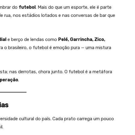
embrar do
futebol
. Mais do que um esporte, ele é parte
 de rua, nos estádios lotados e nas conversas de bar que
ial
e berço de lendas como
Pelé, Garrincha, Zico,
ra o brasileiro, o futebol é emoção pura — uma mistura
sta; nas derrotas, chora junto. O futebol é a metáfora
uperação
.
ias
diversidade cultural do país. Cada prato carrega um pouco
l.