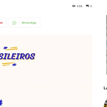
438
0
st
WhatsApp
L