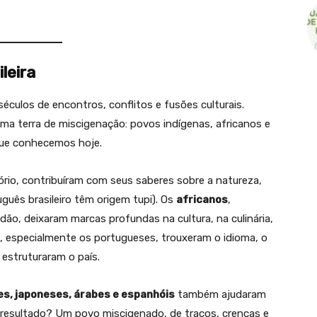
leira
séculos de encontros, conflitos e fusões culturais.
 uma terra de miscigenação: povos indígenas, africanos e
que conhecemos hoje.
tório, contribuíram com seus saberes sobre a natureza,
uguês brasileiro têm origem tupi). Os
africanos
,
idão, deixaram marcas profundas na cultura, na culinária,
, especialmente os portugueses, trouxeram o idioma, o
 estruturaram o país.
es, japoneses, árabes e espanhóis
também ajudaram
 resultado? Um povo miscigenado, de traços, crenças e