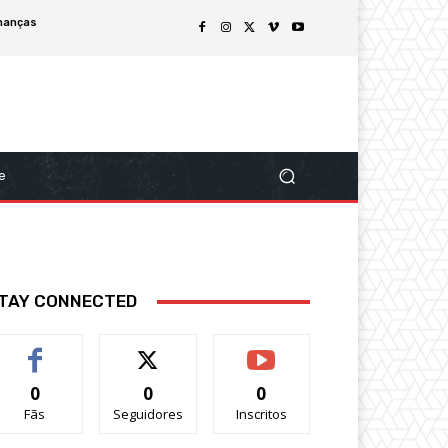
nanças
e
TAY CONNECTED
0
0
0
Fãs
Seguidores
Inscritos