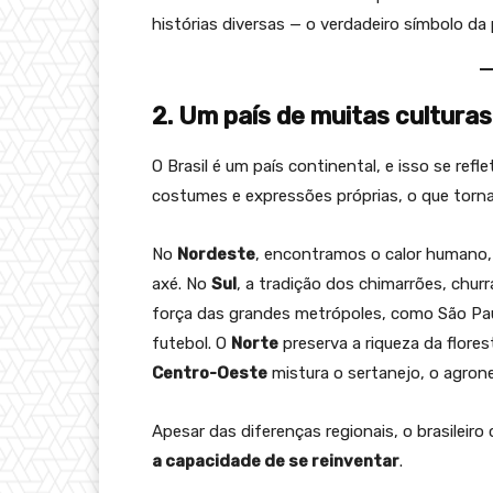
histórias diversas — o verdadeiro símbolo da p
2. Um país de muitas cultura
O Brasil é um país continental, e isso se re
costumes e expressões próprias, o que torna o
No
Nordeste
, encontramos o calor humano, 
axé. No
Sul
, a tradição dos chimarrões, chur
força das grandes metrópoles, como São Pau
futebol. O
Norte
preserva a riqueza da flore
Centro-Oeste
mistura o sertanejo, o agron
Apesar das diferenças regionais, o brasilei
a capacidade de se reinventar
.