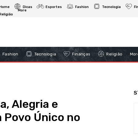
Home
Dicas
Esportes
Fashion
Tecnologia
Fi
More
Religião
Fashion
Tecnologia
Finanças
Religião
Mor
S
a, Alegria e
m Povo Único no